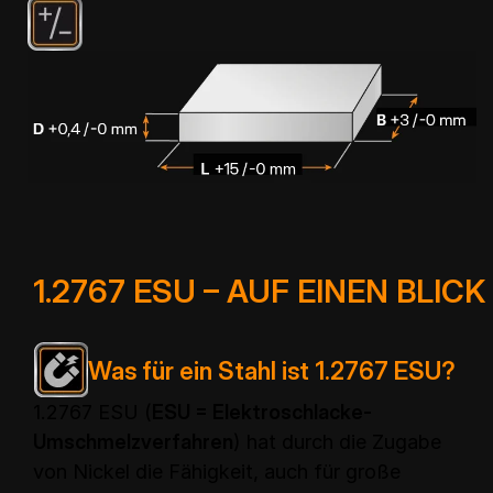
1.2767 ESU – AUF EINEN BLICK
Was für ein Stahl ist 1.2767 ESU?
1.2767 ESU (
ESU = Elektroschlacke-
Umschmelzverfahren
) hat durch die Zugabe
von Nickel die Fähigkeit, auch für große