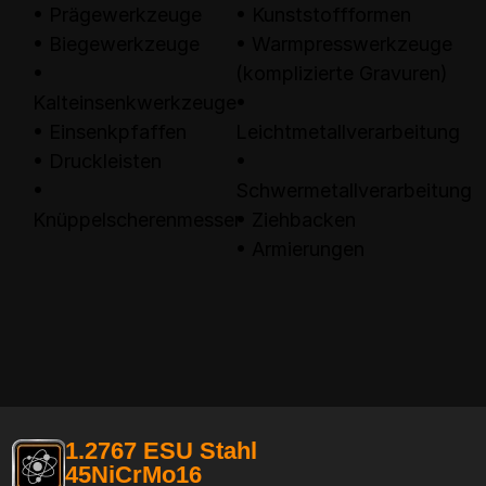
• Prägewerkzeuge
• Kunststoffformen
• Biegewerkzeuge
• Warmpresswerkzeuge
•
(komplizierte Gravuren)
Kalteinsenkwerkzeuge
•
• Einsenkpfaffen
Leichtmetallverarbeitung
• Druckleisten
•
•
Schwermetallverarbeitung
Knüppelscherenmesser
• Ziehbacken
• Armierungen
1.2767 ESU Stahl
45NiCrMo16