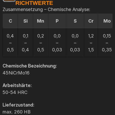
RICHTWERTE
Zusammensetzung – Chemische Analyse:
C
Si
Mn
P
S
Cr
Mo
0,4
0,1
0,2
0,0
0,0
1,2
0,15
–
–
–
–
–
–
–
0,5
0,4
0,5
0,03
0,03
1,5
0,35
Chemische Bezeichnung:
45NiCrMo16
Arbeitshärte:
50-54 HRC
Lieferzustand:
max. 260 HB