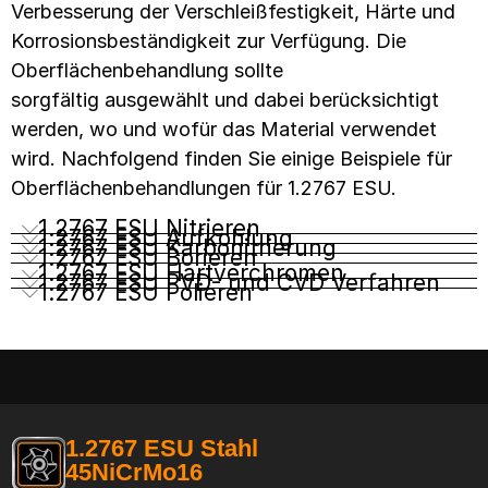
Verbesserung der Verschleißfestigkeit, Härte und
Korrosionsbeständigkeit zur Verfügung. Die
Oberflächenbehandlung sollte
sorgfältig ausgewählt und dabei berücksichtigt
werden, wo und wofür das Material verwendet
wird. Nachfolgend finden Sie einige Beispiele für
Oberflächenbehandlungen für 1.2767 ESU.
1.2767 ESU Nitrieren
1.2767 ESU Aufkohlung
1.2767 ESU Karbonitrierung
1.2767 ESU Borieren
1.2767 ESU Hartverchromen
1.2767 ESU PVD- und CVD Verfahren
1.2767 ESU Polieren
1.2767 ESU Stahl
45NiCrMo16