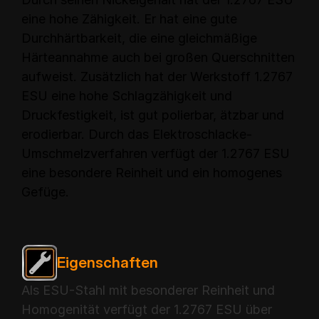
eine hohe Zähigkeit. Er hat eine gute
Durchhärtbarkeit, die eine gleichmäßige
Härteannahme auch bei großen Querschnitten
aufweist. Zusätzlich hat der Werkstoff 1.2767
ESU eine hohe Schlagzähigkeit und
Druckfestigkeit, ist gut polierbar, ätzbar und
erodierbar. Durch das Elektroschlacke-
Umschmelzverfahren verfügt der 1.2767 ESU
eine besondere Reinheit und ein homogenes
Gefüge.
Eigenschaften
Als ESU-Stahl mit besonderer Reinheit und
Homogenität verfügt der 1.2767 ESU über