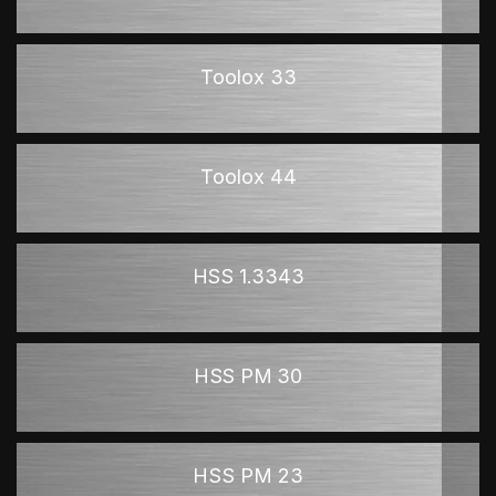
Toolox 33
Toolox 44
HSS 1.3343
HSS PM 30
HSS PM 23