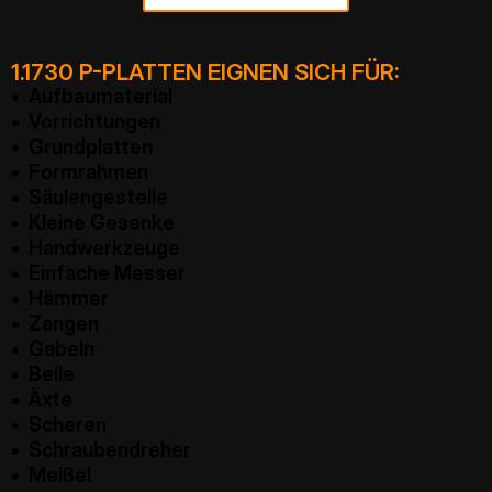
1.1730 P-PLATTEN EIGNEN SICH FÜR:
• Aufbaumaterial
• Vorrichtungen
• Grundplatten
• Formrahmen
• Säulengestelle
• Kleine Gesenke
• Handwerkzeuge
• Einfache Messer
• Hämmer
• Zangen
• Gabeln
• Beile
• Äxte
• Scheren
• Schraubendreher
• Meißel