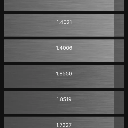
1.4021
1.4006
1.8550
1.8519
1.7227