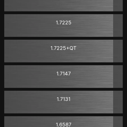
1.7225
1.7225+QT
1.7147
1.7131
1.6587