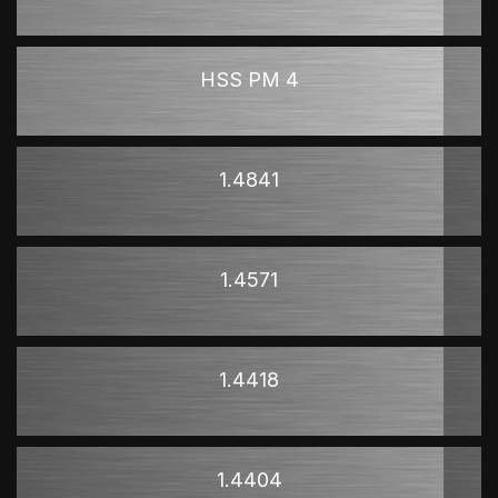
HSS PM 4
1.4841
1.4571
1.4418
1.4404