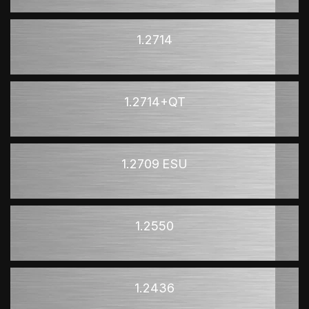
1.2714
1.2714+QT
1.2709 ESU
1.2550
1.2436