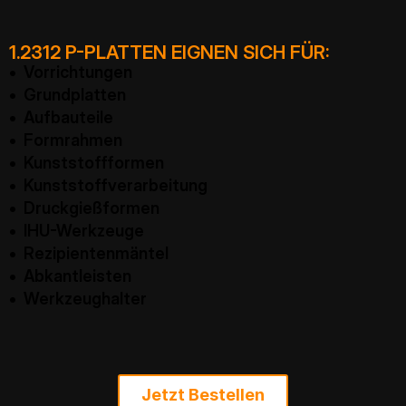
1.2312 P-PLATTEN EIGNEN SICH FÜR:
• Vorrichtungen
• Grundplatten
• Aufbauteile
• Formrahmen
• Kunststoffformen
• Kunststoffverarbeitung
• Druckgießformen
• IHU-Werkzeuge
• Rezipientenmäntel
• Abkantleisten
• Werkzeughalter
Jetzt Bestellen