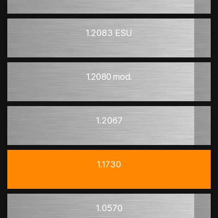
1.2083 ESU
1.2080 mod.
1.2067
1.1730
1.0570