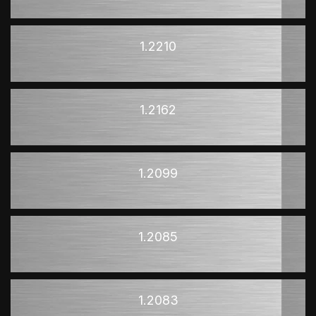
1.2210
1.2162
1.2099
1.2085
1.2083