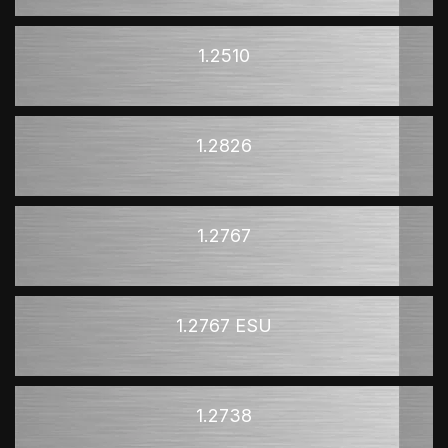
1.2510
1.2826
1.2767
1.2767 ESU
1.2738